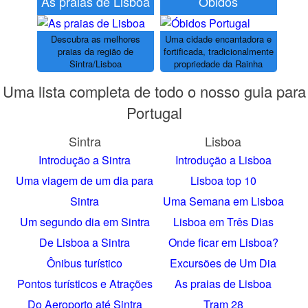
As praias de Lisboa
Óbidos
Descubra as melhores
Uma cidade encantadora e
praias da região de
fortificada, tradicionalmente
Sintra/Lisboa
propriedade da Rainha
Uma lista completa de todo o nosso guia para
Portugal
Sintra
Lisboa
Introdução a Sintra
Introdução a Lisboa
Uma viagem de um dia para
Lisboa top 10
Sintra
Uma Semana em Lisboa
Um segundo dia em Sintra
Lisboa em Três Dias
De Lisboa a Sintra
Onde ficar em Lisboa?
Ônibus turístico
Excursões de Um Dia
Pontos turísticos e Atrações
As praias de Lisboa
Do Aeroporto até Sintra
Tram 28