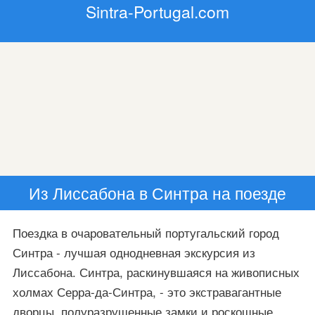
Sintra-Portugal.com
Из Лиссабона в Синтра на поезде
Поездка в очаровательный португальский город
Синтра - лучшая однодневная экскурсия из
Лиссабона. Синтра, раскинувшаяся на живописных
холмах Серра-да-Синтра, - это экстравагантные
дворцы, полуразрушенные замки и роскошные