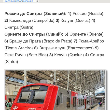
Россио (Rossio)
Россио до Синтры (Зеленый): 1)
Камполиде (Campolide)
Келуш (Queluz)
2)
3)
4)
Синтра (Sintra)
Ориенте (Oriente)
Ориенте до Синтры (Синий): 5)
Брашу де Прата (Braço de Prata)
Рома-Арейро
6)
7)
(Roma-Areeiro)
Энтрекампуш (Entrecampos)
8)
9)
Сете-Риуш (Sete-Rios)
Келуш (Queluz)
Синтра
3)
4)
(Sintra)