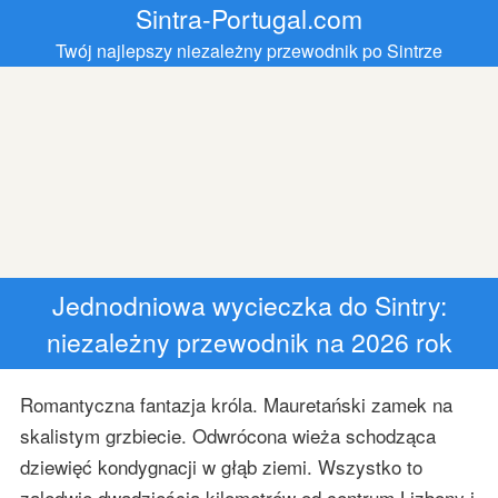
Sintra-Portugal.com
Twój najlepszy niezależny przewodnik po Sintrze
Jednodniowa wycieczka do Sintry:
niezależny przewodnik na 2026 rok
Romantyczna fantazja króla. Mauretański zamek na
skalistym grzbiecie. Odwrócona wieża schodząca
dziewięć kondygnacji w głąb ziemi. Wszystko to
zaledwie dwadzieścia kilometrów od centrum Lizbony i