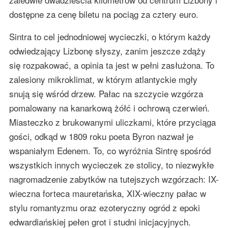
dostępne za cenę biletu na pociąg za cztery euro.
Sintra to cel jednodniowej wycieczki, o którym każdy
odwiedzający Lizbonę słyszy, zanim jeszcze zdąży
się rozpakować, a opinia ta jest w pełni zasłużona. To
zalesiony mikroklimat, w którym atlantyckie mgły
snują się wśród drzew. Pałac na szczycie wzgórza
pomalowany na kanarkową żółć i ochrową czerwień.
Miasteczko z brukowanymi uliczkami, które przyciąga
gości, odkąd w 1809 roku poeta Byron nazwał je
wspaniałym Edenem. To, co wyróżnia Sintrę spośród
wszystkich innych wycieczek ze stolicy, to niezwykłe
nagromadzenie zabytków na tutejszych wzgórzach: IX-
wieczna forteca mauretańska, XIX-wieczny pałac w
stylu romantyzmu oraz ezoteryczny ogród z epoki
edwardiańskiej pełen grot i studni inicjacyjnych.