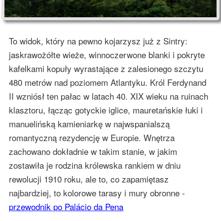
To widok, który na pewno kojarzysz już z Sintry:
jaskrawożółte wieże, winnoczerwone blanki i pokryte
kafelkami kopuły wyrastające z zalesionego szczytu
480 metrów nad poziomem Atlantyku. Król Ferdynand
II wzniósł ten pałac w latach 40. XIX wieku na ruinach
klasztoru, łącząc gotyckie iglice, mauretańskie łuki i
manuelińską kamieniarkę w najwspanialszą
romantyczną rezydencję w Europie. Wnętrza
zachowano dokładnie w takim stanie, w jakim
zostawiła je rodzina królewska rankiem w dniu
rewolucji 1910 roku, ale to, co zapamiętasz
najbardziej, to kolorowe tarasy i mury obronne -
przewodnik po Palácio da Pena