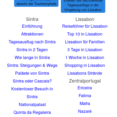
Erleben Sie faszinierende
abseits der Touristenpfade
Tagesausflüge in die
Umgebung von Lissabon
Sintra
Lissabon
Einführung
Reiseführer für Lissabon
Attraktionen
Top 10 in Lissabon
Tagesausflug nach Sintra
Lissabon für Familien
Sintra in 2 Tagen
3 Tage in Lissabon
Wie lange in Sintra
1 Woche in Lissabon
Sintra: Steigungen & Wege
Shopping in Lissabon
Paläste von Sintra
Lissabons Strände
Zentralportugal
Sintra oder Cascais?
Ericeira
Kostenloser Besuch in
Fatima
Sintra
Mafra
Nationalpalast
Nazaré
Quinta da Regaleira