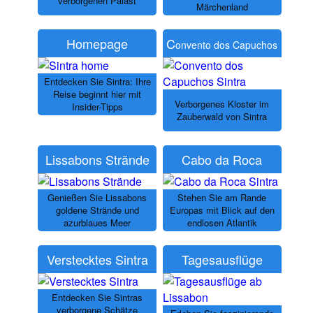
verborgenen Palast
Märchenland
Homepage
C
onvento dos Capuchos
Entdecken Sie Sintra: Ihre
Reise beginnt hier mit
Verborgenes Kloster im
Insider-Tipps
Zauberwald von Sintra
Lissabons Strände
Cabo da Roca
Genießen Sie Lissabons
Stehen Sie am Rande
goldene Strände und
Europas mit Blick auf den
azurblaues Meer
endlosen Atlantik
Verstecktes Sintra
Tagesausflüge
Entdecken Sie Sintras
verborgene Schätze