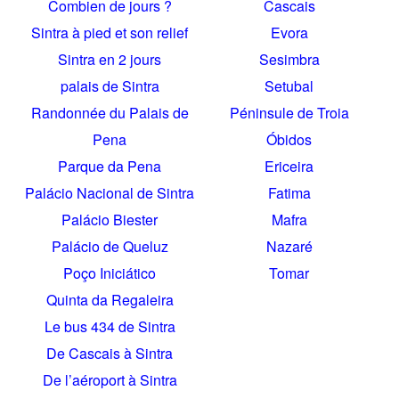
Combien de jours ?
Cascais
Sintra à pied et son relief
Evora
Sintra en 2 jours
Sesimbra
palais de Sintra
Setubal
Randonnée du Palais de
Péninsule de Troia
Pena
Óbidos
Parque da Pena
Ericeira
Palácio Nacional de Sintra
Fatima
Palácio Biester
Mafra
Palácio de Queluz
Nazaré
Poço Iniciático
Tomar
Quinta da Regaleira
Le bus 434 de Sintra
De Cascais à Sintra
De l’aéroport à Sintra