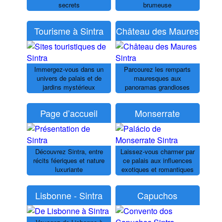
secrets
brumeuse
Tourisme à Sintra
Château des Maures
Immergez-vous dans un
Parcourez les remparts
univers de palais et de
mauresques aux
jardins mystérieux
panoramas grandioses
Page d’accueil
Monserrate
Découvrez Sintra, entre
Laissez-vous charmer par
récits féeriques et nature
ce palais aux influences
luxuriante
exotiques et romantiques
Lisbonne - Sintra
Capuchos