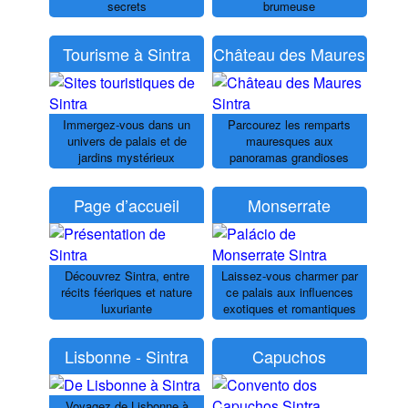
secrets
brumeuse
Tourisme à Sintra
Château des Maures
Immergez-vous dans un
Parcourez les remparts
univers de palais et de
mauresques aux
jardins mystérieux
panoramas grandioses
Page d’accueil
Monserrate
Découvrez Sintra, entre
Laissez-vous charmer par
récits féeriques et nature
ce palais aux influences
luxuriante
exotiques et romantiques
Lisbonne - Sintra
Capuchos
Voyagez de Lisbonne à