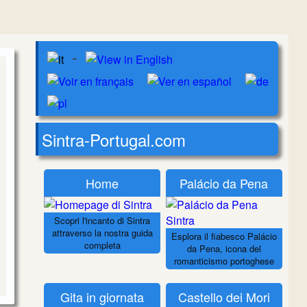
-
Sintra-Portugal.com
Home
Palácio da Pena
Scopri l'incanto di Sintra
attraverso la nostra guida
Esplora il fiabesco Palácio
completa
da Pena, icona del
romanticismo portoghese
Gita in giornata
Castello dei Mori