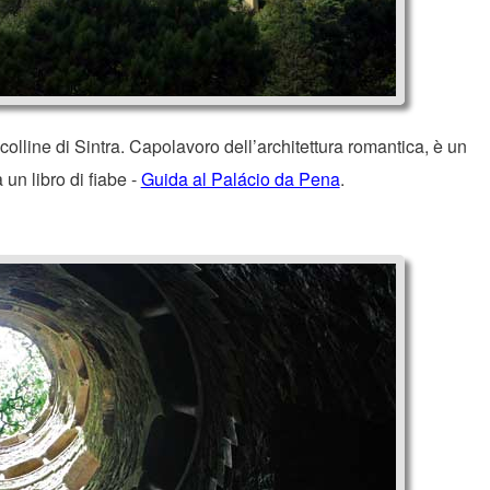
colline di Sintra. Capolavoro dell’architettura romantica, è un
a un libro di fiabe -
Guida al Palácio da Pena
.