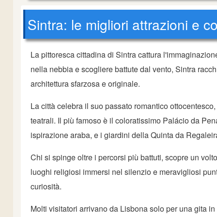
Sintra: le migliori attrazioni e
La pittoresca cittadina di Sintra cattura l'immaginazion
nella nebbia e scogliere battute dal vento, Sintra racc
architettura sfarzosa e originale.
La città celebra il suo passato romantico ottocentesco, c
teatrali. Il più famoso è il coloratissimo Palácio da Pen
ispirazione araba, e i giardini della Quinta da Regaleira
Chi si spinge oltre i percorsi più battuti, scopre un volto 
luoghi religiosi immersi nel silenzio e meravigliosi punt
curiosità.
Molti visitatori arrivano da Lisbona solo per una gita i