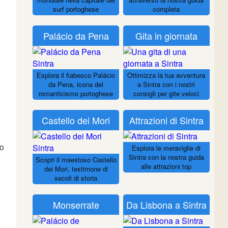
surf portoghese
completa
Palácio da Pena
Gita in giornata
Esplora il fiabesco Palácio
Ottimizza la tua avventura
da Pena, icona del
a Sintra con i nostri
romanticismo portoghese
consigli per gite veloci
Castello dei Mori
Attrazioni di Sintra
zo
Esplora le meraviglie di
Sintra con la nostra guida
Scopri il maestoso Castello
alle attrazioni top
dei Mori, testimone di
secoli di storia
Monserrate
Da Lisbona a Sintra