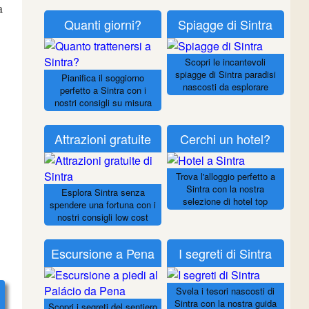
a
Quanti giorni?
Spiagge di Sintra
Scopri le incantevoli
spiagge di Sintra paradisi
Pianifica il soggiorno
nascosti da esplorare
perfetto a Sintra con i
nostri consigli su misura
Attrazioni gratuite
Cerchi un hotel?
Trova l'alloggio perfetto a
Sintra con la nostra
Esplora Sintra senza
selezione di hotel top
spendere una fortuna con i
nostri consigli low cost
Escursione a Pena
I segreti di Sintra
Svela i tesori nascosti di
Sintra con la nostra guida
Scopri i segreti del sentiero