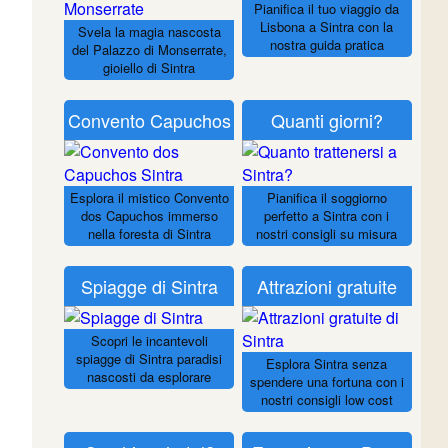
Pianifica il tuo viaggio da
Lisbona a Sintra con la
Svela la magia nascosta
nostra guida pratica
del Palazzo di Monserrate,
gioiello di Sintra
Convento Capuchos
Quanti giorni?
Esplora il mistico Convento
Pianifica il soggiorno
dos Capuchos immerso
perfetto a Sintra con i
nella foresta di Sintra
nostri consigli su misura
Spiagge di Sintra
Attrazioni gratuite
Scopri le incantevoli
spiagge di Sintra paradisi
Esplora Sintra senza
nascosti da esplorare
spendere una fortuna con i
nostri consigli low cost