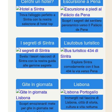
Cerchi un hotel?
Escursione a Pena
Trova l'alloggio perfetto a
Sintra con la nostra
Scopri i segreti del sentiero
selezione di hotel top
panoramico verso il Palácio
da Pena
I segreti di Sintra
L’autobus turistico
Svela i tesori nascosti di
Sintra con la nostra guida
Esplora Sintra
alle gemme segrete
comodamente con il bus
434 la via verso Pena
Gite in giornata
Lisbona
Immergiti nel fascino di
Lisbona, città di storia,
Scopri emozionanti mete
cultura e vita notturna
per gite in giornata nei