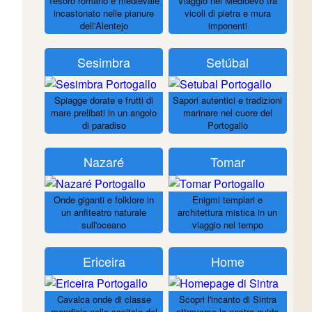
Tesoro romano e medievale
Viaggio nel Medioevo tra
incastonato nelle pianure
vicoli di pietra e mura
dell'Alentejo
imponenti
Sesimbra
Setúbal
Spiagge dorate e frutti di
Sapori autentici e tradizioni
mare prelibati in un angolo
marinare nel cuore del
di paradiso
Portogallo
Nazaré
Tomar
Onde giganti e folklore in
Enigmi templari e
un anfiteatro naturale
architettura mistica in un
sull'oceano
viaggio nel tempo
Ericeira
Home
Cavalca onde di classe
Scopri l'incanto di Sintra
mondiale nella capitale del
attraverso la nostra guida