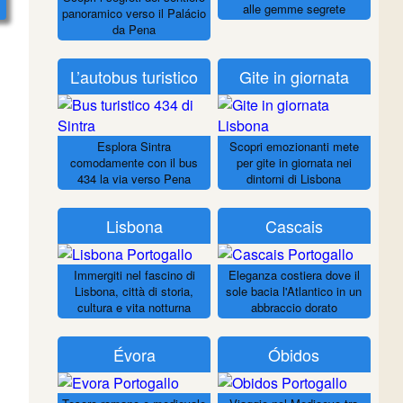
alle gemme segrete
panoramico verso il Palácio
da Pena
L’autobus turistico
Gite in giornata
Esplora Sintra
Scopri emozionanti mete
comodamente con il bus
per gite in giornata nei
434 la via verso Pena
dintorni di Lisbona
Lisbona
Cascais
Immergiti nel fascino di
Eleganza costiera dove il
Lisbona, città di storia,
sole bacia l'Atlantico in un
cultura e vita notturna
abbraccio dorato
Évora
Óbidos